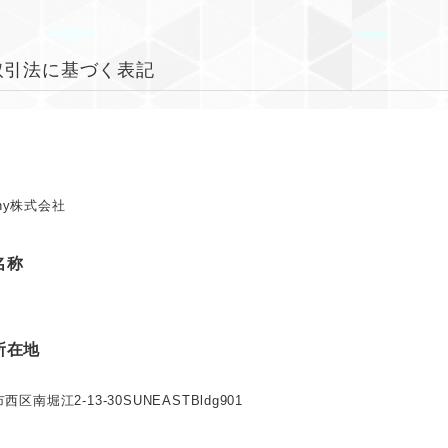
取引法に基づく表記
any株式会社
名称
所在地
区南堀江2-13-30SUNEASTBldg901