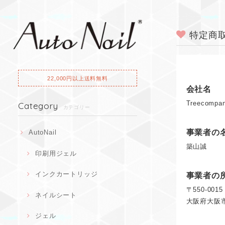
特定商
22,000円以上送料無料
会社名
Treecomp
Category
カテゴリー
事業者の
AutoNail
築山誠
印刷用ジェル
インクカートリッジ
事業者の
〒550-0015
ネイルシート
大阪府大阪市西
ジェル