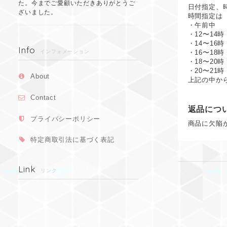
た。今までご愛顧いただきありがとうご
日付指定、
ざいました。
時間指定は
・午前中
・12〜14時
・14〜16時
Info
インフォメーション
・16〜18時
・18〜20時
・20〜21時
About
上記の中か
Contact
返品につ
プライバシーポリシー
商品に欠陥
特定商取引法に基づく表記
Link
リンク